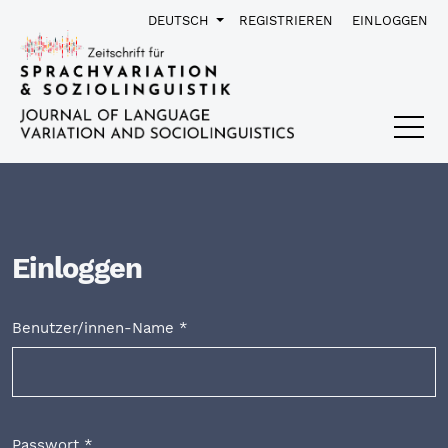
Zur Hauptnavigation springen
Zum Inhalt springen
Zur Fußzeile springen
A
SPRACHE
DEUTSCH
REGISTRIEREN
EINLOGGEN
Einloggen
Benutzer/innen-Name
*
Erforderlich
Passwort
*